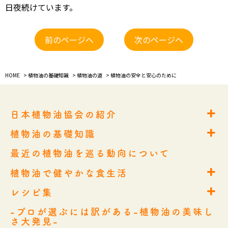
日夜続けています。
前のページへ
次のページへ
HOME
>
植物油の基礎知識
>
植物油の道
> 植物油の安全と安心のために
日本植物油協会の紹介
日本植物油協会の紹介
植物油の基礎知識
日本植物油協会とは
植物油の基礎知識
協会組織概要
最近の植物油を巡る動向について
植物油の道-植物油の生産から消費まで-
会員企業一覧
植物油とJAS制度
植物油で健やかな食生活
製油業界10大ニュース
植物油で健やかな食生活
植物油と栄養
レシピ集
業務連絡窓口
賢くとりたい私たちに不可欠な食品
レシピ集
健康と美しさを支える5つのメリット
-プロが選ぶには訳がある-植物油の美味し
こだわりと手軽さを両立！植物油を使った季節のレシピ！
さ大発見-
知っておきたいこんな使い方