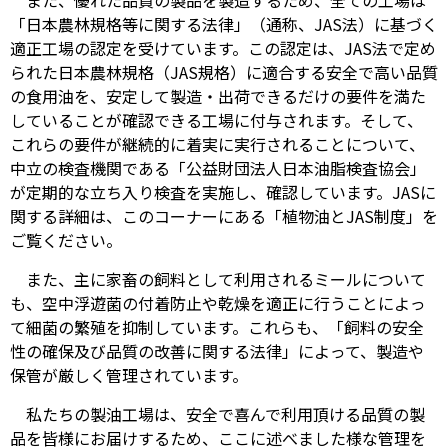
また、優れた品質の製品を製造するため、全ての工場は
「日本農林規格等に関する法律」（通称、JAS法）に基づく
適正工場の認定を受けています。この認定は、JAS法で定め
られた日本農林規格（JAS規格）に適合する安全で高い品質
の食用油を、安定して製造・出荷できるだけの要件を満た
していることが確認できる工場に付与されます。そして、
これらの要件が継続的に着実に実行されることについて、
中立の検査機関である「公益財団法人日本油脂検査協会」
が定期的な立ち入り検査を実施し、確認しています。JASに
関する詳細は、このコーナーにある「植物油とJAS制度」を
ご覧ください。
また、主に家畜の飼料として利用されるミールについて
も、空中浮遊菌の付着防止や乾燥を適正に行うことによっ
て細菌の繁殖を抑制しています。これらも、「飼料の安全
性の確保及び品質の改善に関する法律」によって、製造や
保管が厳しく管理されています。
私たちの製油工場は、安全で喜んで利用頂ける品質の製
品を皆様にお届けするため、ここに述べました様な管理を