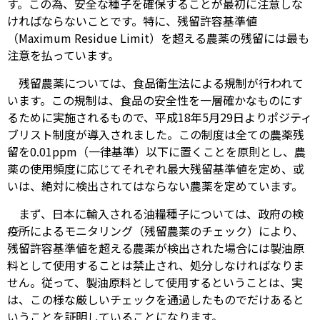
す。この為、安全な種子を確保することが最初に注意しな
ければならないことです。特に、残留許容基準値
（Maximum Residue Limit）を超える農薬の残留には最も
注意を払っています。
残留農薬については、食品衛生法による規制が行われて
います。この規制は、食品の安全性を一層確かなものにす
るために実施されるもので、平成18年5月29日よりポジティ
ブリスト制度が導入されました。この制度は全ての農薬残
留を0.01ppm（一律基準）以下に置くことを原則とし、農
薬の使用頻度に応じてそれぞれ最大残留基準値を定め、或
いは、絶対に検出されてはならない農薬を定めています。
まず、日本に輸入される油糧種子については、政府の検
疫所によるモニタリング（残留農薬のチェック）により、
残留許容基準値を超える農薬が検出された場合には製油原
料として使用することは禁止され、処分しなければなりま
せん。従って、製油原料として使用するということは、実
は、この様な厳しいチェックを通過したものでだけあると
いうことを証明していることになります。