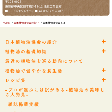
〒103-0027
東京都中央区日本橋3-13-11 油脂工業会館
■TEL 03-3271-2705 ■FAX 03-3271-2707
HOME
>
日本植物油協会の紹介
> 日本植物油協会とは
日本植物油協会の紹介
日本植物油協会の紹介
植物油の基礎知識
日本植物油協会とは
植物油の基礎知識
協会組織概要
最近の植物油を巡る動向について
植物油の道-植物油の生産から消費まで-
会員企業一覧
植物油とJAS制度
植物油で健やかな食生活
製油業界10大ニュース
植物油で健やかな食生活
植物油と栄養
レシピ集
業務連絡窓口
賢くとりたい私たちに不可欠な食品
レシピ集
健康と美しさを支える5つのメリット
-プロが選ぶには訳がある-植物油の美味し
こだわりと手軽さを両立！植物油を使った季節のレシピ！
さ大発見-
知っておきたいこんな使い方
こだわりおうちごはん
上手に使いこなす料理のコツ
-雑誌掲載実績
フードロス対策＆食費・光熱費節約レシピ
植物油の使い方と保存