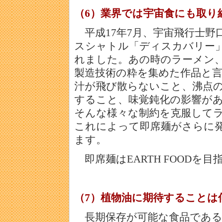
（6）業界では宇宙食にも取り
平成17年7月、宇宙飛行士野
スシャトル「ディスカバリー」
れました。あの時のラーメン、
製造技術の粋を集めた作品と
汁が飛び散らないこと、沸点
すること、味覚鈍化の影響が
そんな様々な制約を克服して
これによって即席麺がさらに
ます。
即席麺はEARTH FOODを
（7）植物油に期待することは
長期保存が可能な食品である